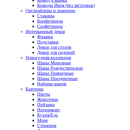
Комод 4 ящика
Комоды Икея (без заготовок)
Органайзеры и хранение
Стаканы
Конфетницы
Салфетницы
Интерьерный декор
Флажки
Подставки
Декор для столов
Декор для сидений
Новогодняя коллекция
Шары Морозные
Шары Рождественские
Шары Пряничные
Шары Праздничные
Наборы шаров
Картины
Цветы
Животные
Пейзажи
Натюрморт
Кухня/Еда
Море
Строения