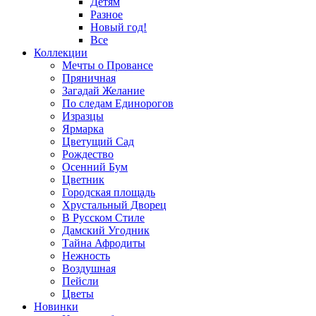
Детям
Разное
Новый год!
Все
Коллекции
Мечты о Провансе
Пряничная
Загадай Желание
По следам Единорогов
Изразцы
Ярмарка
Цветущий Сад
Рождество
Осенний Бум
Цветник
Городская площадь
Хрустальный Дворец
В Русском Стиле
Дамский Угодник
Тайна Афродиты
Нежность
Воздушная
Пейсли
Цветы
Новинки