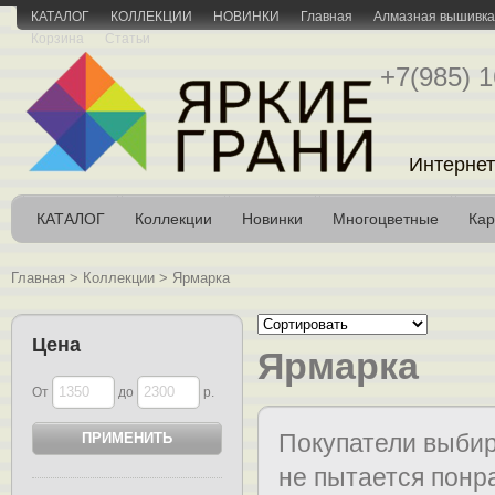
КАТАЛОГ
КОЛЛЕКЦИИ
НОВИНКИ
Главная
Алмазная вышивка 
Корзина
Статьи
+7(985) 1
Интернет
КАТАЛОГ
Коллекции
Новинки
Многоцветные
Кар
Главная
>
Коллекции
>
Ярмарка
Цена
Ярмарка
От
до
р.
Покупатели выбир
не пытается понра