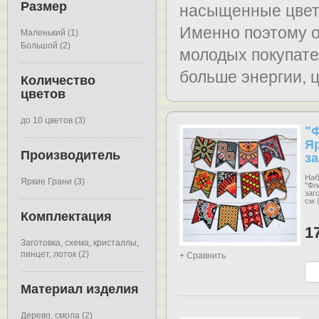
Размер
насыщенные цвета
Именно поэтому о
Маленький (1)
Большой (2)
молодых покупате
больше энергии, 
Количество
цветов
до 10 цветов (3)
"
Яр
Производитель
за
Наб
Яркие Грани (3)
"Фл
заг
см 
Комплектация
1
Заготовка, схема, кристаллы,
пинцет, лоток (2)
+ Сравнить
Материал изделия
Дерево, смола (2)