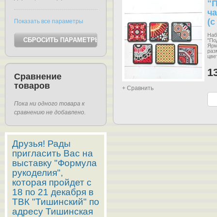
"
ч
(с
Показать все параметры
Наб
"По
Ярм
раз
цве
1
Сравнение
товаров
+ Сравнить
Пока ни одного товара к
сравнению не добавлено.
Друзья! Рады
пригласить Вас на
выставку "Формула
рукоделия",
которая пройдет с
18 по 21 декабря в
ТВК "Тишинский" по
адресу Тишинская