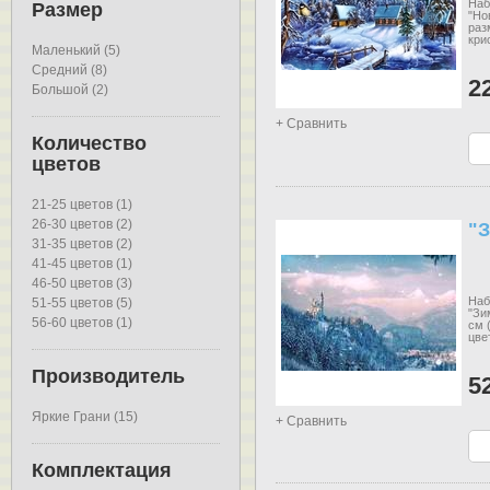
Наб
Размер
"Но
раз
кри
Маленький (5)
Средний (8)
2
Большой (2)
+ Сравнить
Количество
цветов
21-25 цветов (1)
26-30 цветов (2)
"З
31-35 цветов (2)
41-45 цветов (1)
46-50 цветов (3)
Наб
51-55 цветов (5)
"Зи
56-60 цветов (1)
см 
цве
Производитель
5
Яркие Грани (15)
+ Сравнить
Комплектация