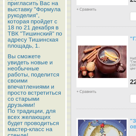
пригласить Вас на
выставку "Формула
+ Сравнить
рукоделия",
которая пройдет с
18 по 21 декабря в
ТВК "Тишинский" по
"
адресу Тишинская
площадь, 1.
Вы сможете
Наб
увидеть новые и
"Гл
(20
необычные
цве
работы, поделится
своими
2
впечатлениями и
просто встретиться
+ Сравнить
со старыми
друзьями!
По традиции, для
всех желающих
"
будет проводиться
ов
мастер-класс на
стенде!