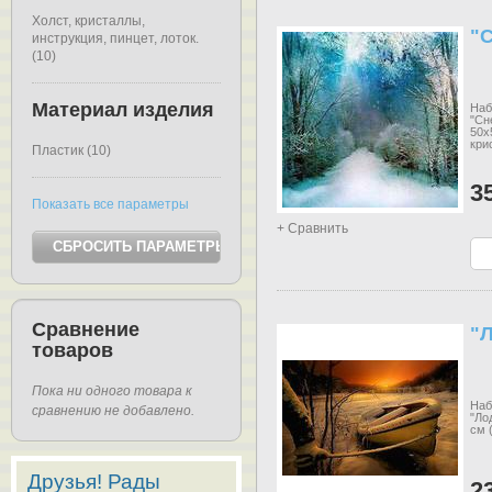
Холст, кристаллы,
"
инструкция, пинцет, лоток.
(10)
Материал изделия
Наб
"Сн
50х
кри
Пластик (10)
3
Показать все параметры
+ Сравнить
Сравнение
"Л
товаров
Пока ни одного товара к
Наб
сравнению не добавлено.
"Ло
см 
Друзья! Рады
2