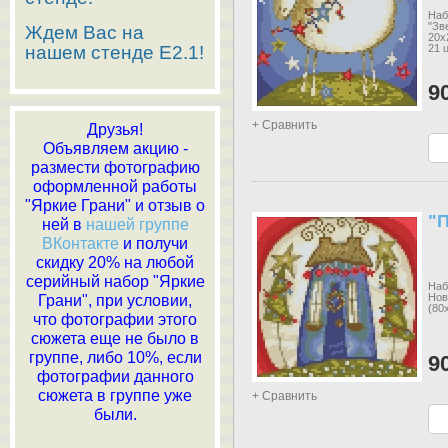
Наб
"Зв
Ждем Вас на
20х
нашем стенде E2.1!
21 
9
+ Сравнить
Друзья!
Объявляем акцию -
размести фотографию
оформленной работы
"Яркие Грани" и отзыв о
"
ней в
нашей группе
ВКонтакте
и получи
скидку 20% на любой
серийный набор "Яркие
Наб
Нов
Грани", при условии,
(80
что фотографии этого
сюжета еще не было в
группе, либо 10%, если
9
фотографии данного
сюжета в группе уже
+ Сравнить
были.