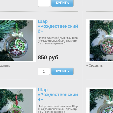
Шар
«Рождественский
2»
Набор алмазной вышивки Шар
«Рождественский 2», диаметр
8 см, кол-во цветов 8
850 руб
авнить
+ Сравнить
Шар
«Рождественский
4»
Набор алмазной вышивки Шар
«Рождественский 4», диаметр
8 см, кол-во цветов 8