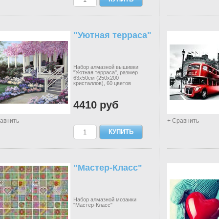
"Уютная терраса"
Набор алмазной вышивки
"Уютная терраса", размер
63х50см (250х200
кристаллов), 60 цветов
4410 руб
авнить
+ Сравнить
"Мастер-Класс"
Набор алмазной мозаики
"Мастер-Класс"