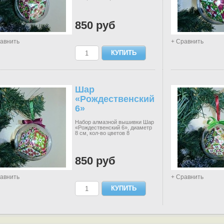
850 руб
авнить
+ Сравнить
Шар
«Рождественский
6»
Набор алмазной вышивки Шар
«Рождественский 6», диаметр
8 см, кол-во цветов 8
850 руб
авнить
+ Сравнить