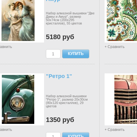
Набор алмазной вышивки "Две
Дамы и Амур", размер
50х74см (200х295
кристаллов), 55 цветов
5180 руб
авнить
+ Сравнить
"Ретро 1"
Набор алмазной вышивки
"Ретро 1", размер 20х30см
(80х120 кристаллов), 29
цветов
1350 руб
авнить
+ Сравнить