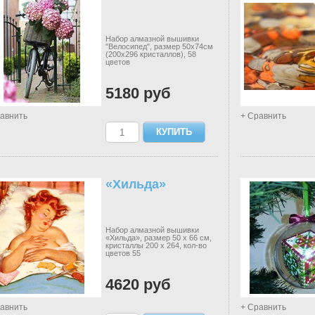
Набор алмазной вышивки
"Велосипед", размер 50х74см
(200х296 кристаллов), 58
цветов
5180 руб
авнить
+ Сравнить
«Хильда»
Набор алмазной вышивки
«Хильда», размер 50 х 66 см,
кристаллы 200 х 264, кол-во
цветов 55
4620 руб
авнить
+ Сравнить