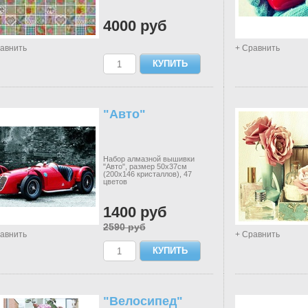
4000 руб
авнить
+ Сравнить
"Авто"
Набор алмазной вышивки
"Авто", размер 50х37см
(200х146 кристаллов), 47
цветов
1400 руб
2590 руб
авнить
+ Сравнить
"Велосипед"