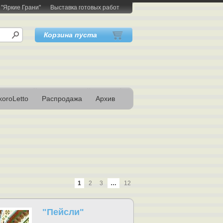
 "Яркие Грани"
Выставка готовых работ
Корзина пуста
oroLetto
Распродажа
Архив
1
2
3
…
12
"Пейсли"