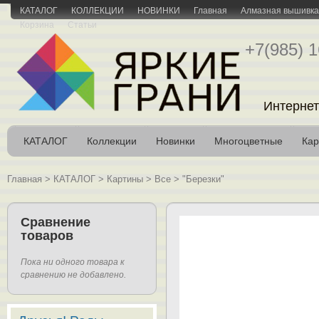
КАТАЛОГ
КОЛЛЕКЦИИ
НОВИНКИ
Главная
Алмазная вышивка 
Корзина
Статьи
+7(985) 1
Интернет
КАТАЛОГ
Коллекции
Новинки
Многоцветные
Кар
Главная
>
КАТАЛОГ
>
Картины
>
Все
>
"Березки"
Сравнение
товаров
Пока ни одного товара к
сравнению не добавлено.