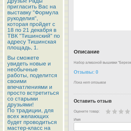
Друзья! Рады
пригласить Вас на
выставку "Формула
рукоделия",
которая пройдет с
18 по 21 декабря в
ТВК "Тишинский" по
адресу Тишинская
площадь, 1.
Описание
Вы сможете
увидеть новые и
Набор алмазной вышивки "Березки
необычные
Отзывы: 0
работы, поделится
своими
Пока нет отзывов
впечатлениями и
просто встретиться
со старыми
Оставить отзыв
друзьями!
По традиции, для
Оцените товар:
всех желающих
Имя
будет проводиться
мастер-класс на