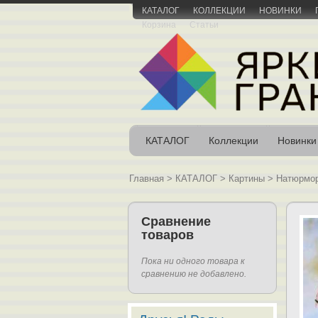
КАТАЛОГ
КОЛЛЕКЦИИ
НОВИНКИ
Корзина
Статьи
КАТАЛОГ
Коллекции
Новинки
Главная
>
КАТАЛОГ
>
Картины
>
Натюрмо
Сравнение
товаров
Пока ни одного товара к
сравнению не добавлено.