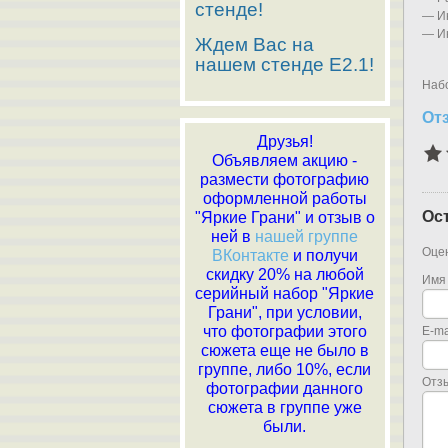
стенде!
— Ин
— Ин
Ждем Вас на
нашем стенде E2.1!
Набо
От
Друзья!
Объявляем акцию -
размести фотографию
оформленной работы
Ос
"Яркие Грани" и отзыв о
ней в
нашей группе
Оцен
ВКонтакте
и получи
скидку 20% на любой
Имя
серийный набор "Яркие
Грани", при условии,
что фотографии этого
E-ma
сюжета еще не было в
группе, либо 10%, если
Отз
фотографии данного
сюжета в группе уже
были.