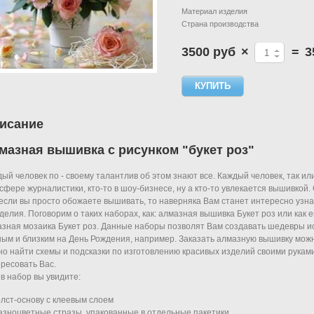
Материал изделия
Страна производства
3500 руб
×
=
3
исание
мазная вышивка с рисунком "букет роз"
ый человек по - своему талантлив об этом знают все. Каждый человек, так или
 сфере журналистики, кто-то в шоу-бизнесе, ну а кто-то увлекается вышивкой.
 если вы просто обожаете вышивать, то наверняка Вам станет интересно узна
делия. Поговорим о таких наборах, как: алмазная вышивка Букет роз или как
зная мозаика Букет роз. Данные наборы позволят Вам создавать шедевры ис
ым и близким на День Рождения, например. Заказать алмазную вышивку можн
о найти схемы и подсказки по изготовлению красивых изделий своими руками.
ресовать Вас.
в набор вы увидите:
ст-основу с клеевым слоем
зноцветные стразы, упакованные в отдельные пакетики