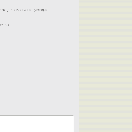
рх, для облегчения укладки.
ветов