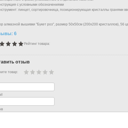
струкция с условными обозначениями
струмент: пинцет,
сортировочница, позиционирующая кристаллы гранями вве
р алмазной вышивки "Букет роз", размер 50х50см (200х200 кристаллов), 56 ц
зывы: 6
Рейтинг товара:
тавить отзыв
ите товар:
il
ыв