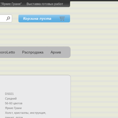
 "Яркие Грани"
Выставка готовых работ
Корзина пуста
oroLetto
Распродажа
Архив
DS021
Средний
56-60 цветов
Яркие Грани
Холст, кристаллы, инструкция,
пинцет, лоток.