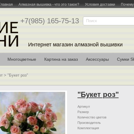
Главная
Алмазная вышивка - что это такое?
Условия доставки
Почему
+7(985) 165-75-13
Интернет магазин алмазной вышивки
Многоцветные
Картина на заказ
Аксессуары
Сумки Sk
рт
>
"Букет роз"
"Букет роз"
Артикул
Размер
Количество цветов
Производитель
Комплектация