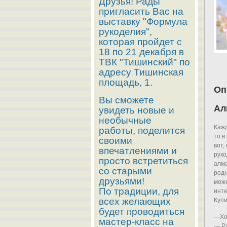
Друзья! Рады
пригласить Вас на
выставку "Формула
рукоделия",
которая пройдет с
18 по 21 декабря в
ТВК "Тишинский" по
адресу Тишинская
площадь, 1.
Оп
Вы сможете
Ал
увидеть новые и
необычные
Кажд
работы, поделится
то в
своими
вот,
впечатлениями и
руко
просто встретиться
алма
со старыми
родн
друзьями!
можн
По традиции, для
инте
всех желающих
Купи
будет проводиться
—Хол
мастер-класс на
— Ра