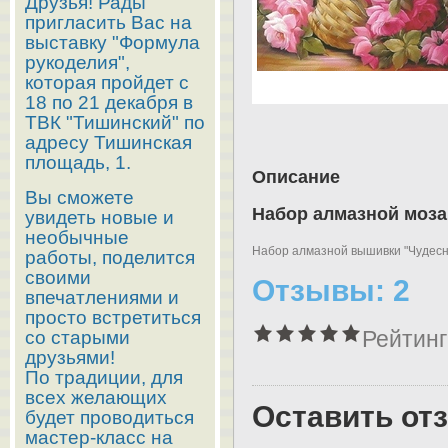
Друзья! Рады
пригласить Вас на
выставку "Формула
рукоделия",
которая пройдет с
18 по 21 декабря в
ТВК "Тишинский" по
адресу Тишинская
площадь, 1.
Описание
Вы сможете
Набор алмазной моза
увидеть новые и
необычные
Набор алмазной вышивки "Чудесны
работы, поделится
своими
Отзывы: 2
впечатлениями и
просто встретиться
Рейтинг
со старыми
друзьями!
По традиции, для
всех желающих
Оставить от
будет проводиться
мастер-класс на