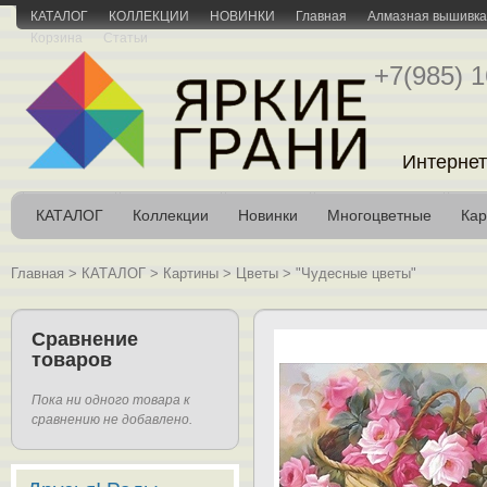
КАТАЛОГ
КОЛЛЕКЦИИ
НОВИНКИ
Главная
Алмазная вышивка 
Корзина
Статьи
+7(985) 1
Интернет
КАТАЛОГ
Коллекции
Новинки
Многоцветные
Кар
Главная
>
КАТАЛОГ
>
Картины
>
Цветы
>
"Чудесные цветы"
Сравнение
товаров
Пока ни одного товара к
сравнению не добавлено.