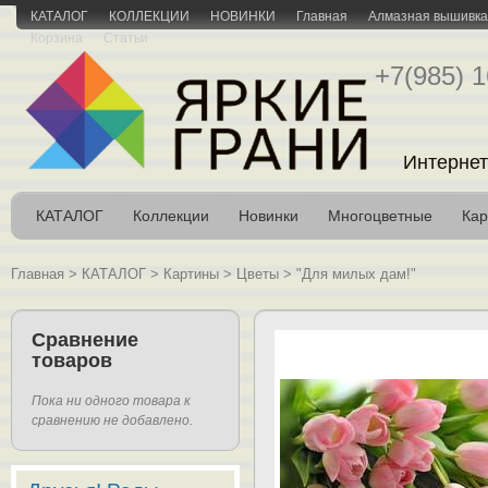
КАТАЛОГ
КОЛЛЕКЦИИ
НОВИНКИ
Главная
Алмазная вышивка 
Корзина
Статьи
+7(985) 1
Интернет
КАТАЛОГ
Коллекции
Новинки
Многоцветные
Кар
Главная
>
КАТАЛОГ
>
Картины
>
Цветы
>
"Для милых дам!"
Сравнение
товаров
Пока ни одного товара к
сравнению не добавлено.