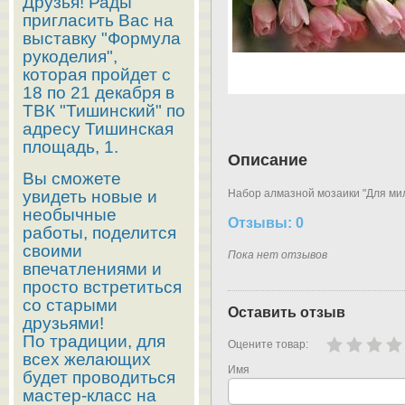
Друзья! Рады
пригласить Вас на
выставку "Формула
рукоделия",
которая пройдет с
18 по 21 декабря в
ТВК "Тишинский" по
адресу Тишинская
площадь, 1.
Описание
Вы сможете
увидеть новые и
Набор алмазной мозаики "Для милы
необычные
Отзывы: 0
работы, поделится
своими
Пока нет отзывов
впечатлениями и
просто встретиться
со старыми
Оставить отзыв
друзьями!
По традиции, для
Оцените товар:
всех желающих
Имя
будет проводиться
мастер-класс на