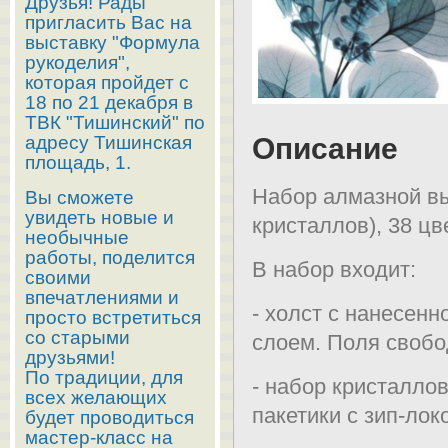
Друзья! Рады
пригласить Вас на
выставку "Формула
рукоделия",
которая пройдет с
18 по 21 декабря в
ТВК "Тишинский" по
адресу Тишинская
Описание
площадь, 1.
Набор алмазной вы
Вы сможете
увидеть новые и
кристаллов), 38 цв
необычные
работы, поделится
В набор входит:
своими
впечатлениями и
- холст с нанесен
просто встретиться
со старыми
слоем. Поля свобо
друзьями!
По традиции, для
- набор кристалло
всех желающих
пакетики с зип-лок
будет проводиться
мастер-класс на