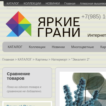
КАТАЛОГ
КОЛЛЕКЦИИ
НОВИНКИ
Главная
Алмазная вышивка 
Корзина
Статьи
+7(985) 1
Интернет
КАТАЛОГ
Коллекции
Новинки
Многоцветные
Кар
Главная
>
КАТАЛОГ
>
Картины
>
Натюрморт
>
"Эвкалипт 2"
Сравнение
товаров
Пока ни одного товара к
сравнению не добавлено.