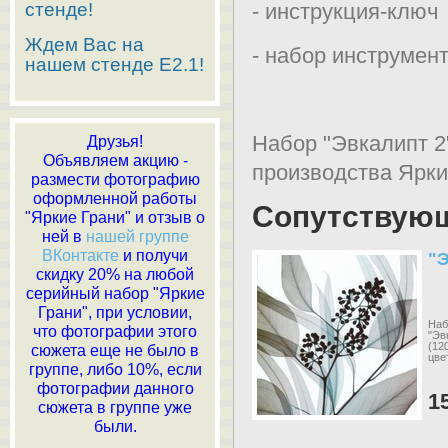
стенде!
- инструкция-ключ
Ждем Вас на
- набор инструмент
нашем стенде E2.1!
Набор "Эвкалипт 2
Друзья!
Объявляем акцию -
производства Яркие
размести фотографию
оформленной работы
Сопутствую
"Яркие Грани" и отзыв о
ней в
нашей группе
ВКонтакте
и получи
"Э
скидку 20% на любой
серийный набор "Яркие
Грани", при условии,
Наб
что фотографии этого
"Эв
(12
сюжета еще не было в
цве
группе, либо 10%, если
фотографии данного
1
сюжета в группе уже
были.