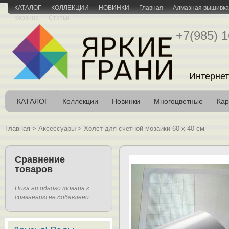
КАТАЛОГ
КОЛЛЕКЦИИ
НОВИНКИ
Главная
Алмазная вышивка 
Корзина
Статьи
+7(985) 1
Интернет
КАТАЛОГ
Коллекции
Новинки
Многоцветные
Кар
Главная
>
Аксессуары
>
Холст для счетной мозаики 60 х 40 см
Сравнение
товаров
Пока ни одного товара к
сравнению не добавлено.