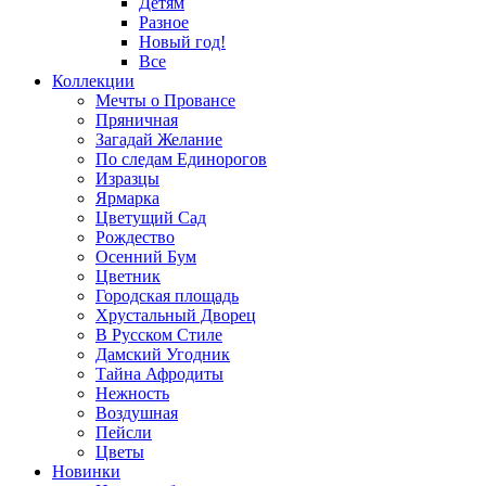
Детям
Разное
Новый год!
Все
Коллекции
Мечты о Провансе
Пряничная
Загадай Желание
По следам Единорогов
Изразцы
Ярмарка
Цветущий Сад
Рождество
Осенний Бум
Цветник
Городская площадь
Хрустальный Дворец
В Русском Стиле
Дамский Угодник
Тайна Афродиты
Нежность
Воздушная
Пейсли
Цветы
Новинки