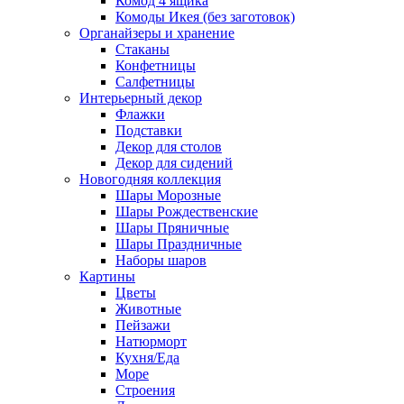
Комод 4 ящика
Комоды Икея (без заготовок)
Органайзеры и хранение
Стаканы
Конфетницы
Салфетницы
Интерьерный декор
Флажки
Подставки
Декор для столов
Декор для сидений
Новогодняя коллекция
Шары Морозные
Шары Рождественские
Шары Пряничные
Шары Праздничные
Наборы шаров
Картины
Цветы
Животные
Пейзажи
Натюрморт
Кухня/Еда
Море
Строения