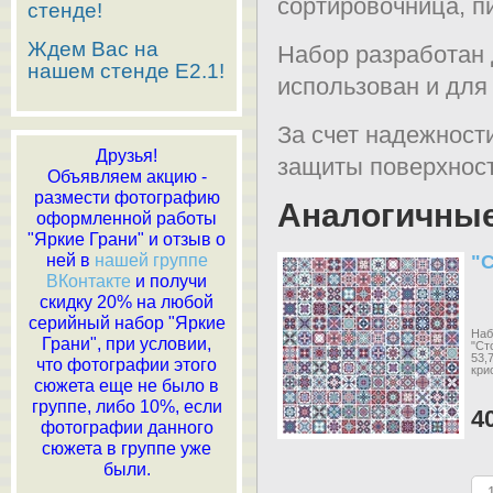
сортировочница, пи
стенде!
Ждем Вас на
Набор разработан 
нашем стенде E2.1!
использован и для
За счет надежност
Друзья!
защиты поверхност
Объявляем акцию -
размести фотографию
Аналогичны
оформленной работы
"Яркие Грани" и отзыв о
ней в
нашей группе
"
ВКонтакте
и получи
скидку 20% на любой
серийный набор "Яркие
Наб
Грани", при условии,
"Ст
53,
что фотографии этого
кри
сюжета еще не было в
группе, либо 10%, если
4
фотографии данного
сюжета в группе уже
были.