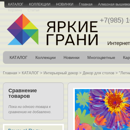
КАТАЛОГ
КОЛЛЕКЦИИ
НОВИНКИ
Главная
Алмазная вышивка 
Корзина
Статьи
+7(985) 1
Интернет
КАТАЛОГ
Коллекции
Новинки
Многоцветные
Кар
Главная
>
КАТАЛОГ
>
Интерьерный декор
>
Декор для столов
>
"Летн
Сравнение
товаров
Пока ни одного товара к
сравнению не добавлено.