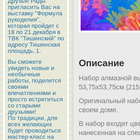
Друзья! Рады
пригласить Вас на
выставку "Формула
рукоделия",
которая пройдет с
18 по 21 декабря в
ТВК "Тишинский" по
адресу Тишинская
площадь, 1.
Описание
Вы сможете
увидеть новые и
необычные
Набор алмазной вы
работы, поделится
53,75х53,75см (215
своими
впечатлениями и
просто встретиться
Оригинальный набо
со старыми
своем доме.
друзьями!
По традиции, для
В набор входит цв
всех желающих
будет проводиться
нанесенная на спе
мастер-класс на