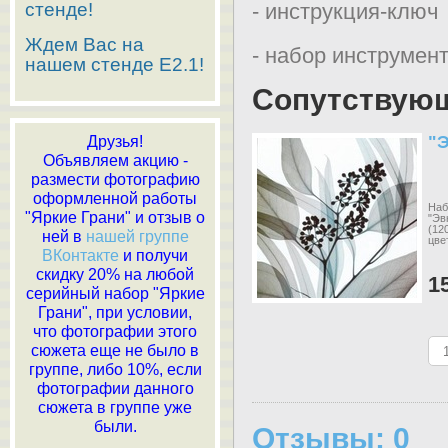
стенде!
- инструкция-ключ
Ждем Вас на
- набор инструмент
нашем стенде E2.1!
Сопутствую
"Э
Друзья!
Объявляем акцию -
размести фотографию
оформленной работы
Наб
"Яркие Грани" и отзыв о
"Эв
(12
ней в
нашей группе
цве
ВКонтакте
и получи
скидку 20% на любой
1
серийный набор "Яркие
Грани", при условии,
что фотографии этого
сюжета еще не было в
группе, либо 10%, если
фотографии данного
сюжета в группе уже
были.
Отзывы: 0