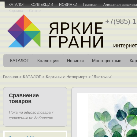
КАТАЛОГ
КОЛЛЕКЦИИ
НОВИНКИ
Главная
Алмазная вышивка 
Корзина
Статьи
+7(985) 1
Интернет
КАТАЛОГ
Коллекции
Новинки
Многоцветные
Кар
Главная
>
КАТАЛОГ
>
Картины
>
Натюрморт
>
"Листочки"
Сравнение
товаров
Пока ни одного товара к
сравнению не добавлено.