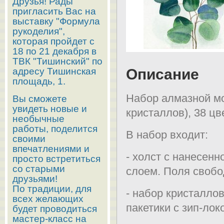
Друзья! Рады
пригласить Вас на
выставку "Формула
рукоделия",
которая пройдет с
18 по 21 декабря в
ТВК "Тишинский" по
адресу Тишинская
Описание
площадь, 1.
Набор алмазной мо
Вы сможете
увидеть новые и
кристаллов), 38 цв
необычные
работы, поделится
В набор входит:
своими
впечатлениями и
- холст с нанесен
просто встретиться
со старыми
слоем. Поля свобо
друзьями!
По традиции, для
- набор кристалло
всех желающих
пакетики с зип-лок
будет проводиться
мастер-класс на