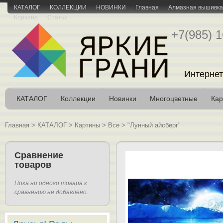
КАТАЛОГ
КОЛЛЕКЦИИ
НОВИНКИ
Главная
Алмазная вышивка 
Корзина
Статьи
+7(985) 1
Интернет
КАТАЛОГ
Коллекции
Новинки
Многоцветные
Кар
Главная
>
КАТАЛОГ
>
Картины
>
Все
>
"Лунный айсберг"
Сравнение
товаров
Пока ни одного товара к
сравнению не добавлено.