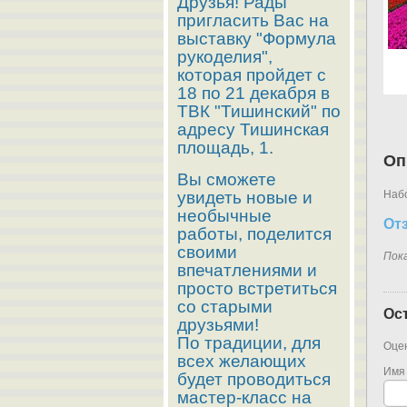
Друзья! Рады
пригласить Вас на
выставку "Формула
рукоделия",
которая пройдет с
18 по 21 декабря в
ТВК "Тишинский" по
адресу Тишинская
площадь, 1.
Оп
Вы сможете
увидеть новые и
Набо
необычные
От
работы, поделится
своими
Пок
впечатлениями и
просто встретиться
со старыми
Ос
друзьями!
По традиции, для
Оцен
всех желающих
Имя
будет проводиться
мастер-класс на