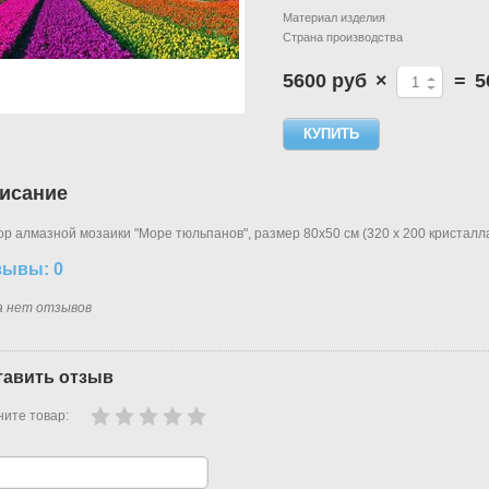
Материал изделия
Страна производства
5600 руб
×
=
5
исание
р алмазной мозаики "Море тюльпанов", размер 80х50 см (320 х 200 кристалла
зывы: 0
а нет отзывов
тавить отзыв
ите товар: