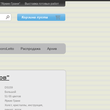
 "Яркие Грани"
Выставка готовых работ
Корзина пуста
oroLetto
Распродажа
Архив
ов"
DS159
Большой
51-55 цветов
Яркие Грани
Холст, кристаллы, инструкция,
пинцет, лоток.