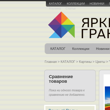
КАТАЛОГ
КОЛЛЕКЦИИ
НОВИНКИ
Корзина
Статьи
КАТАЛОГ
Коллекции
Новинки
Главная
>
КАТАЛОГ
>
Картины
>
Цветы
>
Сравнение
товаров
Пока ни одного товара к
сравнению не добавлено.