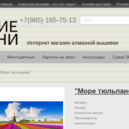
Главная
Алмазная вышивка - что это такое?
Условия доставки
Почему
+7(985) 165-75-13
Интернет магазин алмазной вышивки
Многоцветные
Картина на заказ
Аксессуары
Сумки Sk
"Море тюльпанов"
"Море тюльпан
Артикул
Размер
Количество цветов
Производитель
Комплектация