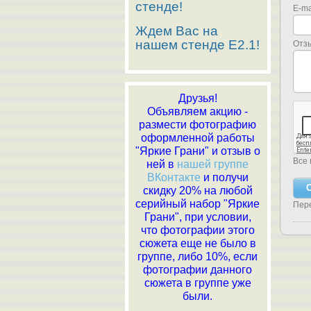
стенде!
E-ma
Ждем Вас на
нашем стенде E2.1!
Отз
Друзья!
Объявляем акцию -
размести фотографию
оформленной работы
"Яркие Грани" и отзыв о
Все 
ней в
нашей группе
ВКонтакте
и получи
скидку 20% на любой
серийный набор "Яркие
Пер
Грани", при условии,
что фотографии этого
сюжета еще не было в
группе, либо 10%, если
фотографии данного
сюжета в группе уже
были.