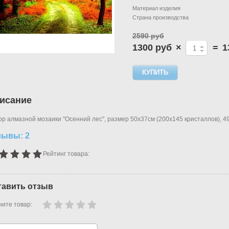
Материал изделия
Страна производства
2590 руб
1300 руб
×
=
1
исание
р алмазной мозаики "Осенний лес", размер 50х37см (200х145 кристаллов), 4
зывы: 2
Рейтинг товара:
тавить отзыв
ите товар: