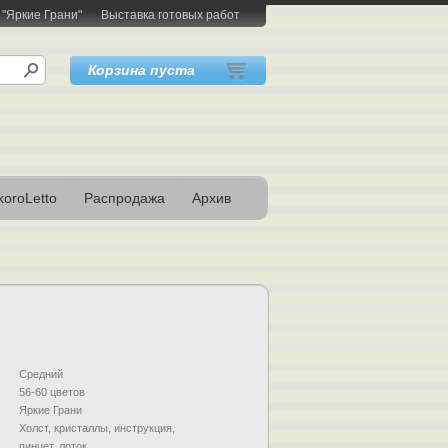
 "Яркие Грани"
Выставка готовых работ
Корзина пуста
oroLetto
Распродажа
Архив
Средний
56-60 цветов
Яркие Грани
Холст, кристаллы, инструкция,
пинцет, лоток.