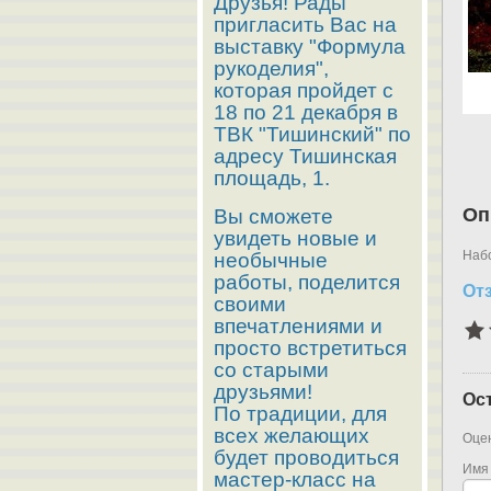
Друзья! Рады
пригласить Вас на
выставку "Формула
рукоделия",
которая пройдет с
18 по 21 декабря в
ТВК "Тишинский" по
адресу Тишинская
площадь, 1.
Оп
Вы сможете
увидеть новые и
Набо
необычные
работы, поделится
От
своими
впечатлениями и
просто встретиться
со старыми
друзьями!
Ос
По традиции, для
всех желающих
Оцен
будет проводиться
Имя
мастер-класс на