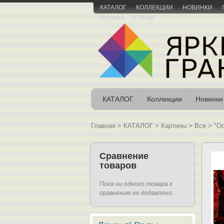
КАТАЛОГ
КОЛЛЕКЦИИ
НОВИНКИ
Корзина
Статьи
КАТАЛОГ
Коллекции
Новинки
Главная
>
КАТАЛОГ
>
Картины
>
Все
>
"О
Сравнение
товаров
Пока ни одного товара к
сравнению не добавлено.