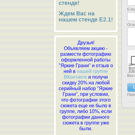
стенде!
E-ma
Ждем Вас на
нашем стенде E2.1!
Отз
Друзья!
Объявляем акцию -
размести фотографию
оформленной работы
"Яркие Грани" и отзыв о
ней в
нашей группе
Все 
ВКонтакте
и получи
скидку 20% на любой
серийный набор "Яркие
Грани", при условии,
Пер
что фотографии этого
сюжета еще не было в
группе, либо 10%, если
фотографии данного
сюжета в группе уже
были.