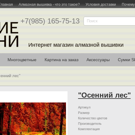
Главная
Алмазная вышивка - что это такое?
Условия доставки
Почему
+7(985) 165-75-13
Интернет магазин алмазной вышивки
Многоцветные
Картина на заказ
Аксессуары
Сумки Sk
сенний лес"
"Осенний лес"
Артикул
Размер
Количество цветов
Производитель
Комплектация