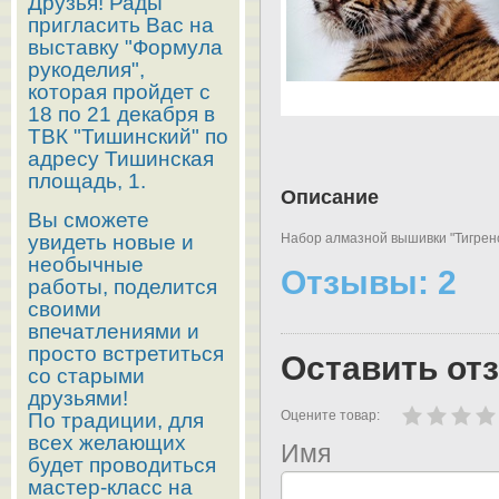
Друзья! Рады
пригласить Вас на
выставку "Формула
рукоделия",
которая пройдет с
18 по 21 декабря в
ТВК "Тишинский" по
адресу Тишинская
площадь, 1.
Описание
Вы сможете
увидеть новые и
Набор алмазной вышивки "Тигрено
необычные
Отзывы: 2
работы, поделится
своими
впечатлениями и
просто встретиться
Оставить от
со старыми
друзьями!
Оцените товар:
По традиции, для
всех желающих
Имя
будет проводиться
мастер-класс на