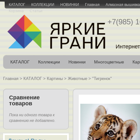
КАТАЛОГ
КОЛЛЕКЦИИ
НОВИНКИ
Главная
Алмазная вышивка 
Корзина
Статьи
+7(985) 1
Интернет
КАТАЛОГ
Коллекции
Новинки
Многоцветные
Кар
Главная
>
КАТАЛОГ
>
Картины
>
Животные
>
"Тигренок"
Сравнение
товаров
Пока ни одного товара к
сравнению не добавлено.