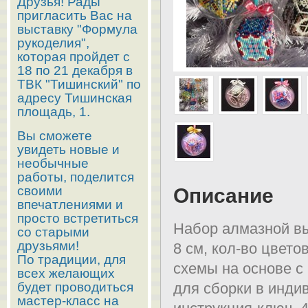
Друзья! Рады
пригласить Вас на
выставку "Формула
рукоделия",
которая пройдет с
18 по 21 декабря в
ТВК "Тишинский" по
адресу Тишинская
площадь, 1.
Вы сможете
увидеть новые и
необычные
работы, поделится
своими
Описание
впечатлениями и
просто встретиться
Набор алмазной вы
со старыми
друзьями!
8 см, кол-во цвето
По традиции, для
схемы на основе с
всех желающих
будет проводиться
для сборки в инди
мастер-класс на