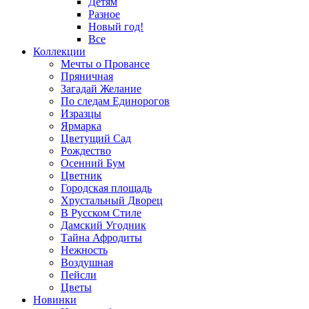
Детям
Разное
Новый год!
Все
Коллекции
Мечты о Провансе
Пряничная
Загадай Желание
По следам Единорогов
Изразцы
Ярмарка
Цветущий Сад
Рождество
Осенний Бум
Цветник
Городская площадь
Хрустальный Дворец
В Русском Стиле
Дамский Угодник
Тайна Афродиты
Нежность
Воздушная
Пейсли
Цветы
Новинки