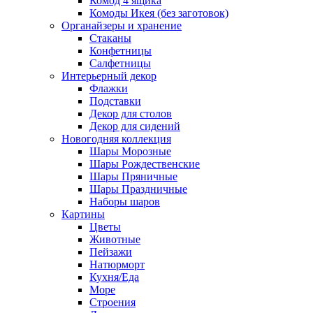
Комод 4 ящика
Комоды Икея (без заготовок)
Органайзеры и хранение
Стаканы
Конфетницы
Салфетницы
Интерьерный декор
Флажки
Подставки
Декор для столов
Декор для сидений
Новогодняя коллекция
Шары Морозные
Шары Рождественские
Шары Пряничные
Шары Праздничные
Наборы шаров
Картины
Цветы
Животные
Пейзажи
Натюрморт
Кухня/Еда
Море
Строения