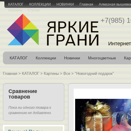
КАТАЛОГ
КОЛЛЕКЦИИ
НОВИНКИ
Главная
Алмазная вышивка 
Корзина
Статьи
+7(985) 1
Интернет
КАТАЛОГ
Коллекции
Новинки
Многоцветные
Кар
Главная
>
КАТАЛОГ
>
Картины
>
Все
>
"Новогодний подарок"
Сравнение
товаров
Пока ни одного товара к
сравнению не добавлено.