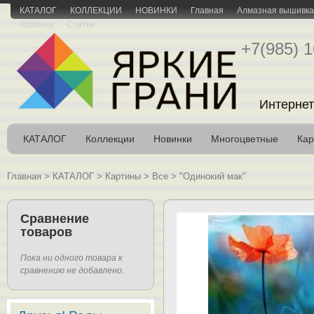
КАТАЛОГ
КОЛЛЕКЦИИ
НОВИНКИ
Главная
Алмазная вышивка 
Корзина
Статьи
+7(985) 1
Интернет
КАТАЛОГ
Коллекции
Новинки
Многоцветные
Кар
Главная
>
КАТАЛОГ
>
Картины
>
Все
>
"Одинокий мак"
Сравнение
товаров
Пока ни одного товара к
сравнению не добавлено.