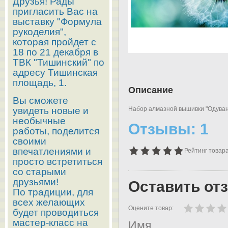
Друзья! Рады
пригласить Вас на
выставку "Формула
рукоделия",
которая пройдет с
18 по 21 декабря в
ТВК "Тишинский" по
адресу Тишинская
площадь, 1.
Описание
Вы сможете
увидеть новые и
Набор алмазной вышивки "Одуван"
необычные
Отзывы: 1
работы, поделится
своими
впечатлениями и
Рейтинг товара
просто встретиться
со старыми
друзьями!
Оставить от
По традиции, для
всех желающих
Оцените товар:
будет проводиться
мастер-класс на
Имя