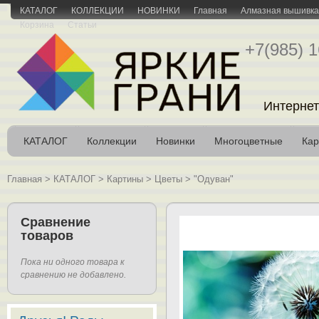
КАТАЛОГ
КОЛЛЕКЦИИ
НОВИНКИ
Главная
Алмазная вышивка 
Корзина
Статьи
+7(985) 1
Интернет
КАТАЛОГ
Коллекции
Новинки
Многоцветные
Кар
Главная
>
КАТАЛОГ
>
Картины
>
Цветы
>
"Одуван"
Сравнение
товаров
Пока ни одного товара к
сравнению не добавлено.