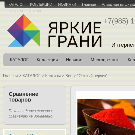
КАТАЛОГ
КОЛЛЕКЦИИ
НОВИНКИ
Главная
Алмазная вышивка 
Корзина
Статьи
+7(985) 1
Интернет
КАТАЛОГ
Коллекции
Новинки
Многоцветные
Кар
Главная
>
КАТАЛОГ
>
Картины
>
Все
>
"Острый перчик"
Сравнение
товаров
Пока ни одного товара к
сравнению не добавлено.