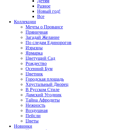
Детям
Разное
Новый год!
Все
Коллекции
Мечты о Провансе
Пряничная
Загадай Желание
По следам Единорогов
Изразцы
Ярмарка
Цветущий Сад
Рождество
Осенний Бум
Цветник
Городская площадь
Хрустальный Дворец
В Русском Стиле
Дамский Угодник
Тайна Афродиты
Нежность
Воздушная
Пейсли
Цветы
Новинки