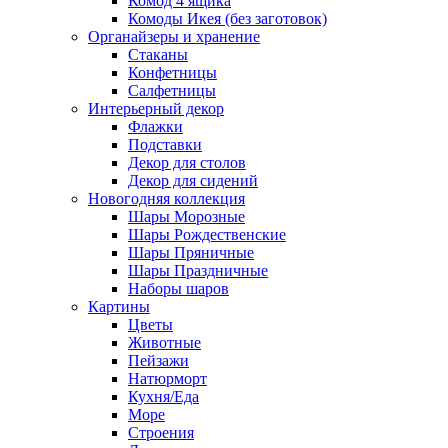
Комод 4 ящика
Комоды Икея (без заготовок)
Органайзеры и хранение
Стаканы
Конфетницы
Салфетницы
Интерьерный декор
Флажки
Подставки
Декор для столов
Декор для сидений
Новогодняя коллекция
Шары Морозные
Шары Рождественские
Шары Пряничные
Шары Праздничные
Наборы шаров
Картины
Цветы
Животные
Пейзажи
Натюрморт
Кухня/Еда
Море
Строения