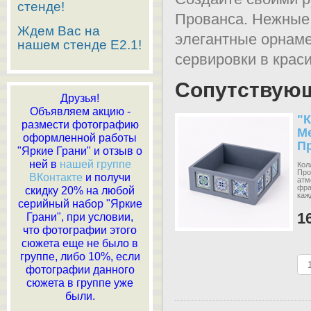
стенде!
Прованса. Нежные 
Ждем Вас на
элегантные орнам
нашем стенде E2.1!
сервировки в крас
Сопутствую
Друзья!
Объявляем акцию -
"
размести фотографию
М
оформленной работы
П
"Яркие Грани" и отзыв о
ней в
нашей группе
Кол
Про
ВКонтакте
и получи
атм
фра
скидку 20% на любой
каж
серийный набор "Яркие
1
Грани", при условии,
что фотографии этого
сюжета еще не было в
группе, либо 10%, если
фотографии данного
сюжета в группе уже
были.