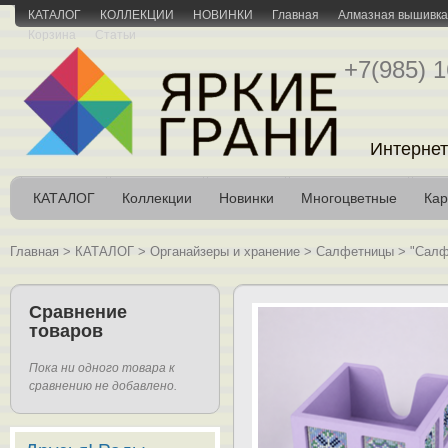
КАТАЛОГ
КОЛЛЕКЦИИ
НОВИНКИ
Главная
Алмазная вышивка 
Корзина
Статьи
+7(985) 1
Интернет
КАТАЛОГ
Коллекции
Новинки
Многоцветные
Кар
Главная
>
КАТАЛОГ
>
Органайзеры и хранение
>
Салфетницы
>
"Салф
Сравнение
товаров
Пока ни одного товара к
сравнению не добавлено.