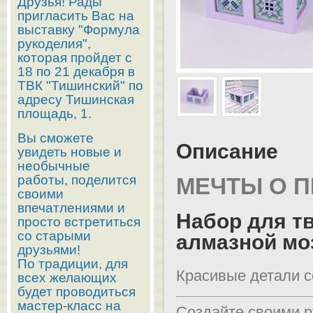
Друзья! Рады
пригласить Вас на
выставку "Формула
рукоделия",
которая пройдет с
18 по 21 декабря в
ТВК "Тишинский" по
адресу Тишинская
площадь, 1.
Вы сможете
Описание
увидеть новые и
необычные
работы, поделится
МЕЧТЫ О 
своими
впечатлениями и
Набор для т
просто встретиться
со старыми
алмазной мо
друзьями!
По традиции, для
Красивые детали с
всех желающих
будет проводиться
мастер-класс на
Создайте своими р