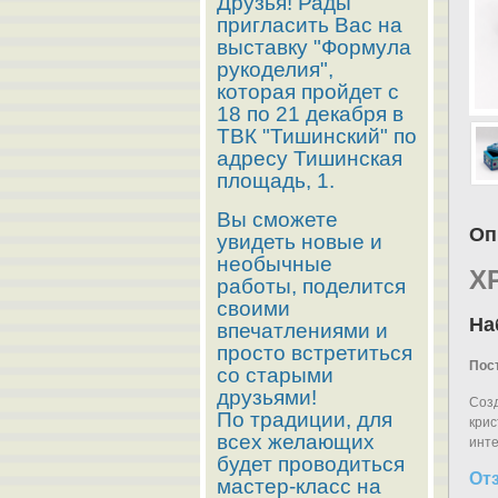
Друзья! Рады
пригласить Вас на
выставку "Формула
рукоделия",
которая пройдет с
18 по 21 декабря в
ТВК "Тишинский" по
адресу Тишинская
площадь, 1.
Вы сможете
Оп
увидеть новые и
необычные
Х
работы, поделится
своими
На
впечатлениями и
просто встретиться
Пост
со старыми
друзьями!
Созд
По традиции, для
крис
всех желающих
инте
будет проводиться
От
мастер-класс на