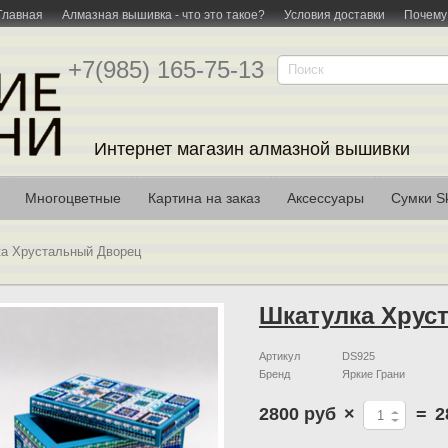
Главная
Алмазная вышивка - что это такое?
Условия доставки
Почему
+7(985) 165-75-13
Интернет магазин алмазной вышивки
Многоцветные
Картина на заказ
Аксессуары
Сумки Sk
а Хрустальный Дворец
Шкатулка Хрус
Артикул
DS925
Бренд
Яркие Грани
2800 руб
×
=
2