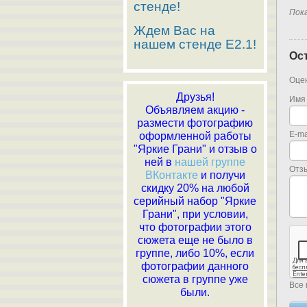
стенде!
Пок
Ждем Вас на
нашем стенде E2.1!
Ос
Оцен
Друзья!
Имя
Объявляем акцию -
размести фотографию
E-ma
оформленной работы
"Яркие Грани" и отзыв о
ней в
нашей группе
Отз
ВКонтакте
и получи
скидку 20% на любой
серийный набор "Яркие
Грани", при условии,
что фотографии этого
сюжета еще не было в
группе, либо 10%, если
фотографии данного
сюжета в группе уже
Все 
были.