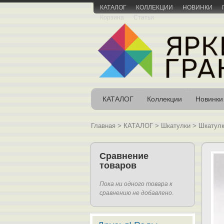
КАТАЛОГ
КОЛЛЕКЦИИ
НОВИНКИ
Корзина
Статьи
КАТАЛОГ
Коллекции
Новинки
Главная
>
КАТАЛОГ
>
Шкатулки
>
Шкатулк
Сравнение
товаров
Пока ни одного товара к
сравнению не добавлено.