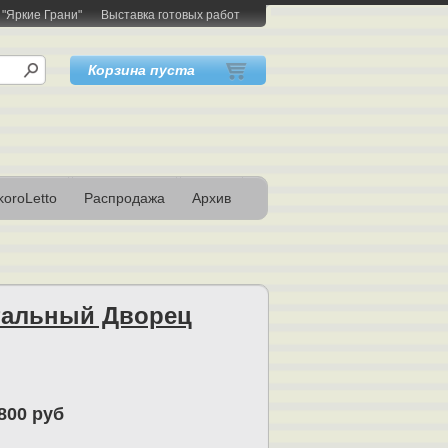
 "Яркие Грани"
Выставка готовых работ
Корзина пуста
oroLetto
Распродажа
Архив
тальный Дворец
800 руб