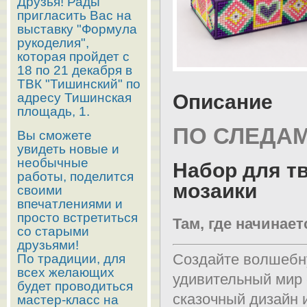
Друзья! Рады
пригласить Вас на
выставку "Формула
рукоделия",
которая пройдет с
18 по 21 декабря в
ТВК "Тишинский" по
адресу Тишинская
Описание
площадь, 1.
ПО СЛЕДА
Вы сможете
увидеть новые и
необычные
Набор для т
работы, поделится
мозаики
своими
впечатлениями и
просто встретиться
Там, где начинает
со старыми
друзьями!
Создайте волшебну
По традиции, для
всех желающих
удивительный мир 
будет проводиться
сказочный дизайн
мастер-класс на