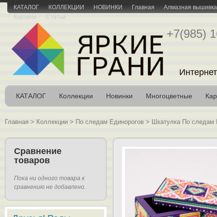
КАТАЛОГ
КОЛЛЕКЦИИ
НОВИНКИ
Главная
Алмазная вышивка 
Корзина
Статьи
+7(985) 1
Интернет
КАТАЛОГ
Коллекции
Новинки
Многоцветные
Кар
Главная
>
Коллекции
>
По следам Единорогов
>
Шкатулка По следам 
Сравнение
товаров
Пока ни одного товара к
сравнению не добавлено.