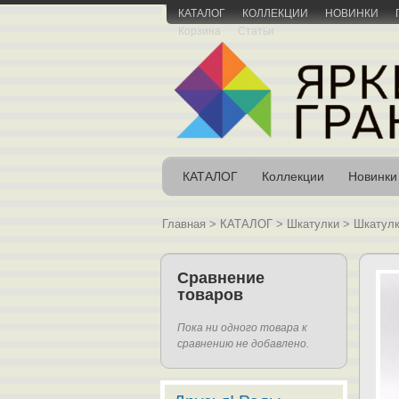
КАТАЛОГ
КОЛЛЕКЦИИ
НОВИНКИ
Корзина
Статьи
КАТАЛОГ
Коллекции
Новинки
Главная
>
КАТАЛОГ
>
Шкатулки
>
Шкатулк
Сравнение
товаров
Пока ни одного товара к
сравнению не добавлено.