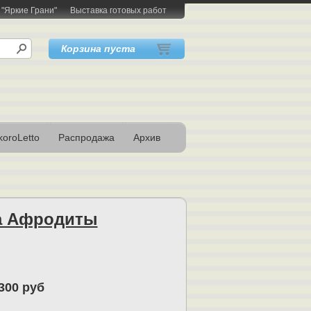
 "Яркие Грани"
Выставка готовых работ
Корзина пуста
oroLetto
Распродажа
Архив
а Афродиты
300 руб