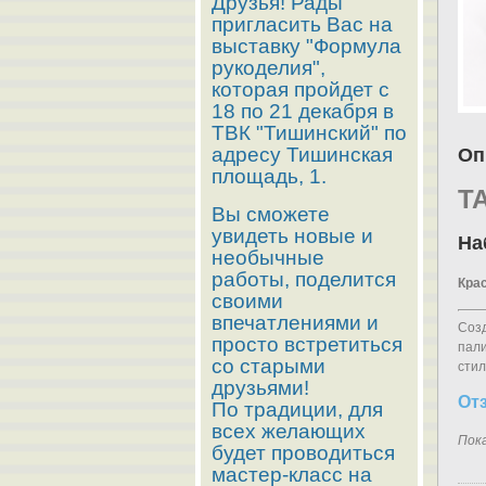
Друзья! Рады
пригласить Вас на
выставку "Формула
рукоделия",
которая пройдет с
18 по 21 декабря в
ТВК "Тишинский" по
адресу Тишинская
Оп
площадь, 1.
Т
Вы сможете
увидеть новые и
На
необычные
работы, поделится
Крас
своими
впечатлениями и
Созд
просто встретиться
пали
со старыми
стил
друзьями!
От
По традиции, для
всех желающих
Пок
будет проводиться
мастер-класс на