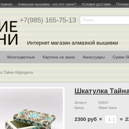
Главная
Алмазная вышивка - что это такое?
Условия доставки
Почему
+7(985) 165-75-13
Интернет магазин алмазной вышивки
Многоцветные
Картина на заказ
Аксессуары
Сумки Sk
а Тайна Афродиты
Шкатулка Тайн
Артикул
DS919
Бренд
Яркие Грани
2300 руб
×
=
2