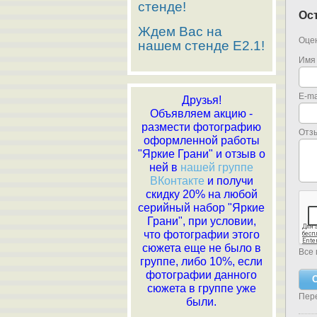
стенде!
Ос
Ждем Вас на
Оцен
нашем стенде E2.1!
Имя
E-ma
Друзья!
Объявляем акцию -
размести фотографию
Отз
оформленной работы
"Яркие Грани" и отзыв о
ней в
нашей группе
ВКонтакте
и получи
скидку 20% на любой
серийный набор "Яркие
Грани", при условии,
что фотографии этого
сюжета еще не было в
Все 
группе, либо 10%, если
фотографии данного
сюжета в группе уже
Пер
были.