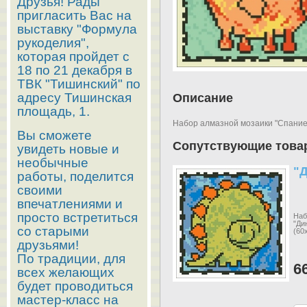
Друзья! Рады
пригласить Вас на
выставку "Формула
рукоделия",
которая пройдет с
18 по 21 декабря в
ТВК "Тишинский" по
адресу Тишинская
Описание
площадь, 1.
Набор алмазной мозаики "Спаниел
Вы сможете
Сопутствующие това
увидеть новые и
необычные
"
работы, поделится
своими
впечатлениями и
просто встретиться
Наб
"Ди
со старыми
(60
друзьями!
По традиции, для
6
всех желающих
будет проводиться
мастер-класс на