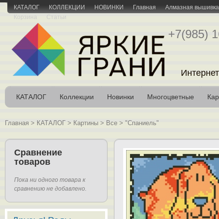
КАТАЛОГ
КОЛЛЕКЦИИ
НОВИНКИ
Главная
Алмазная вышивка 
Корзина
Статьи
+7(985) 1
Интернет
КАТАЛОГ
Коллекции
Новинки
Многоцветные
Кар
Главная
>
КАТАЛОГ
>
Картины
>
Все
>
"Спаниель"
Сравнение
товаров
Пока ни одного товара к
сравнению не добавлено.