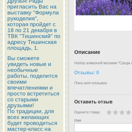
Друзья! Рады
пригласить Вас на
выставку "Формула
рукоделия",
которая пройдет с
18 по 21 декабря в
ТВК "Тишинский" по
адресу Тишинская
площадь, 1.
Описание
Вы сможете
увидеть новые и
Набор алмазной мозаики "Среди ла
необычные
Отзывы: 0
работы, поделится
своими
Пока нет отзывов
впечатлениями и
просто встретиться
со старыми
Оставить отзыв
друзьями!
По традиции, для
Оцените товар:
всех желающих
Имя
будет проводиться
мастер-класс на