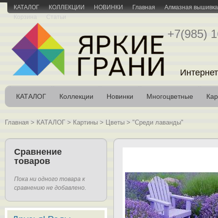
КАТАЛОГ
КОЛЛЕКЦИИ
НОВИНКИ
Главная
Алмазная вышивка 
Корзина
Статьи
+7(985) 1
Интернет
КАТАЛОГ
Коллекции
Новинки
Многоцветные
Кар
Главная
>
КАТАЛОГ
>
Картины
>
Цветы
>
"Среди лаванды"
Сравнение
товаров
Пока ни одного товара к
сравнению не добавлено.