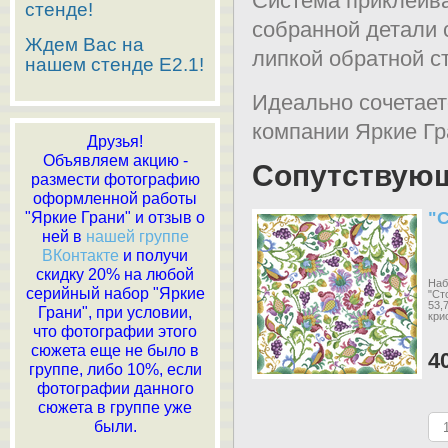
Система приклеива
стенде!
собранной детали 
Ждем Вас на
липкой обратной с
нашем стенде E2.1!
Идеально сочетает
компании Яркие Гр
Друзья!
Объявляем акцию -
Сопутствую
размести фотографию
оформленной работы
"
"Яркие Грани" и отзыв о
ней в
нашей группе
ВКонтакте
и получи
скидку 20% на любой
Наб
серийный набор "Яркие
"Ст
53,
Грани", при условии,
кри
что фотографии этого
сюжета еще не было в
4
группе, либо 10%, если
фотографии данного
сюжета в группе уже
были.