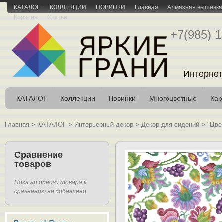
КАТАЛОГ
КОЛЛЕКЦИИ
НОВИНКИ
Главная
Алмазная вышивка 
Корзина
Статьи
+7(985) 1
Интернет
КАТАЛОГ
Коллекции
Новинки
Многоцветные
Кар
Главная
>
КАТАЛОГ
>
Интерьерный декор
>
Декор для сидений
>
"Цве
Сравнение
товаров
Пока ни одного товара к
сравнению не добавлено.