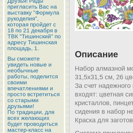
Друзья! Рады
пригласить Вас на
выставку "Формула
рукоделия",
которая пройдет с
18 по 21 декабря в
ТВК "Тишинский" по
адресу Тишинская
площадь, 1.
Описание
Вы сможете
увидеть новые и
Набор алмазной мо
необычные
работы, поделится
31,5х31,5 см, 26 ц
своими
За счет надежного
впечатлениями и
входят: цветная с
просто встретиться
со старыми
кристаллов, пинцет
друзьями!
сидения в набор н
По традиции, для
всех желающих
Краска для заготов
будет проводиться
мастер-класс на