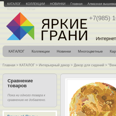
КАТАЛОГ
КОЛЛЕКЦИИ
НОВИНКИ
Главная
Алмазная вышивка 
Корзина
Статьи
+7(985) 1
Интернет
КАТАЛОГ
Коллекции
Новинки
Многоцветные
Кар
Главная
>
КАТАЛОГ
>
Интерьерный декор
>
Декор для сидений
>
"Вен
Сравнение
товаров
Пока ни одного товара к
сравнению не добавлено.