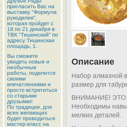
Друзья! Рады
пригласить Вас на
выставку "Формула
рукоделия",
которая пройдет с
18 по 21 декабря в
ТВК "Тишинский" по
адресу Тишинская
площадь, 1.
Вы сможете
Описание
увидеть новые и
необычные
работы, поделится
Набор алмазной в
своими
размер для табур
впечатлениями и
просто встретиться
со старыми
ВНИМАНИЕ! ЭТ
друзьями!
Необходимы навы
По традиции, для
всех желающих
мелких деталей.
будет проводиться
мастер-класс на