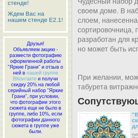
Чудесный набор д
стенде!
своем доме. В на
Ждем Вас на
слоем, нанесенна
нашем стенде E2.1!
сортировочница, 
разработан для к
Друзья!
но может быть ис
Объявляем акцию -
размести фотографию
оформленной работы
"Яркие Грани" и отзыв о
ней в
нашей группе
При желании, мож
ВКонтакте
и получи
скидку 20% на любой
табурета витражно
серийный набор "Яркие
Грани", при условии,
Сопутствую
что фотографии этого
сюжета еще не было в
группе, либо 10%, если
"
фотографии данного
ск
сюжета в группе уже
дл
были.
с
Наб