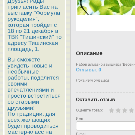
Друзья! Рады
пригласить Вас на
выставку "Формула
рукоделия",
которая пройдет с
18 по 21 декабря в
ТВК "Тишинский" по
адресу Тишинская
площадь, 1.
Описание
Вы сможете
увидеть новые и
Набор алмазной вышивки "Весенняя
Отзывы: 0
необычные
работы, поделится
Пока нет отзывов
своими
впечатлениями и
просто встретиться
Оставить отзыв
со старыми
друзьями!
Оцените товар:
По традиции, для
всех желающих
Имя
будет проводиться
мастер-класс на
E-mail