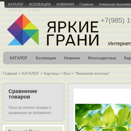
КАТАЛОГ
КОЛЛЕКЦИИ
НОВИНКИ
Главная
Алмазная вышивка 
Корзина
Статьи
+7(985) 1
Интернет
КАТАЛОГ
Коллекции
Новинки
Многоцветные
Кар
Главная
>
КАТАЛОГ
>
Картины
>
Все
>
"Весенняя веточка"
Сравнение
товаров
Пока ни одного товара к
сравнению не добавлено.