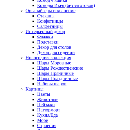
Комод 4 ящика
Комоды Икея (без заготовок)
Органайзеры и хранение
Стаканы
Конфетницы
Салфетницы
Интерьерный декор
Флажки
Подставки
Декор для столов
Декор для сидений
Новогодняя коллекция
Шары Морозные
Шары Рождественские
Шары Пряничные
Шары Праздничные
Наборы шаров
Картины
Цветы
Животные
Пейзажи
Натюрморт
Кухня/Еда
Море
Строения