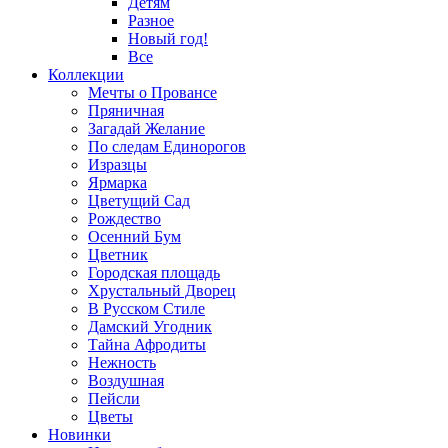
Детям
Разное
Новый год!
Все
Коллекции
Мечты о Провансе
Пряничная
Загадай Желание
По следам Единорогов
Изразцы
Ярмарка
Цветущий Сад
Рождество
Осенний Бум
Цветник
Городская площадь
Хрустальный Дворец
В Русском Стиле
Дамский Угодник
Тайна Афродиты
Нежность
Воздушная
Пейсли
Цветы
Новинки