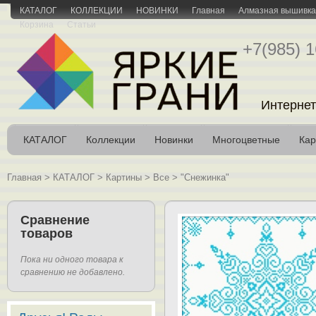
КАТАЛОГ
КОЛЛЕКЦИИ
НОВИНКИ
Главная
Алмазная вышивка 
Корзина
Статьи
+7(985) 1
Интернет
КАТАЛОГ
Коллекции
Новинки
Многоцветные
Кар
Главная
>
КАТАЛОГ
>
Картины
>
Все
>
"Снежинка"
Сравнение
товаров
Пока ни одного товара к
сравнению не добавлено.