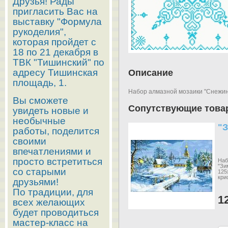
Друзья! Рады
пригласить Вас на
выставку "Формула
рукоделия",
которая пройдет с
18 по 21 декабря в
ТВК "Тишинский" по
адресу Тишинская
Описание
площадь, 1.
Набор алмазной мозаики "Снежинк
Вы сможете
Сопутствующие това
увидеть новые и
необычные
"З
работы, поделится
своими
впечатлениями и
просто встретиться
Наб
"Зи
со старыми
125
кри
друзьями!
По традиции, для
1
всех желающих
будет проводиться
мастер-класс на