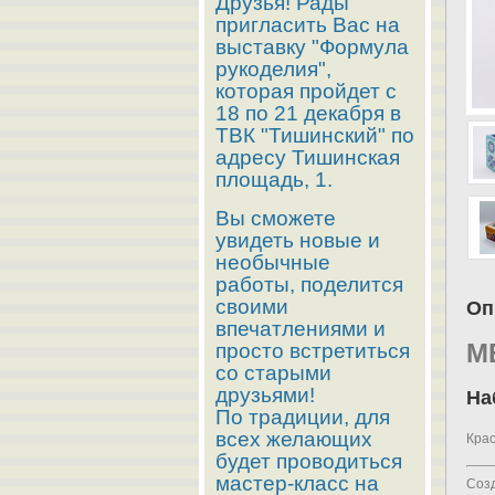
Друзья! Рады
пригласить Вас на
выставку "Формула
рукоделия",
которая пройдет с
18 по 21 декабря в
ТВК "Тишинский" по
адресу Тишинская
площадь, 1.
Вы сможете
увидеть новые и
необычные
работы, поделится
своими
Оп
впечатлениями и
М
просто встретиться
со старыми
друзьями!
На
По традиции, для
всех желающих
Крас
будет проводиться
мастер-класс на
Созд