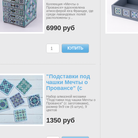
заготовкой)
Коллекция «Мечты о
Провансе» вдохновлена
атмосферой юга Франции, где
среди лавандовых полей
расположены у...
6990 руб
"Подставки под
чашки Мечты о
Провансе" (с
загот...
Набор алмазной мозаики
"Подставки под чашки Мечты о
Провансе" (с заготовками),
размер 9х9 см (6 штук), 9
цветов
1350 руб