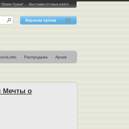
 "Яркие Грани"
Выставка готовых работ
Корзина пуста
oroLetto
Распродажа
Архив
й Мечты о