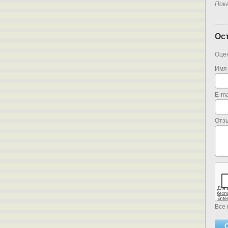
Пок
Ос
Оцен
Имя
E-ma
Отз
Все 