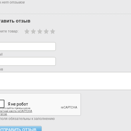
а нет отзывов
тавить отзыв
ите товар:
il
ыв
поля обязательны к заполнению