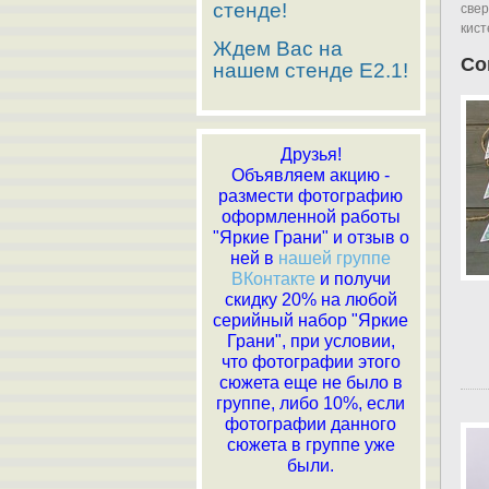
стенде!
свер
кист
Ждем Вас на
Со
нашем стенде E2.1!
Друзья!
Объявляем акцию -
размести фотографию
оформленной работы
"Яркие Грани" и отзыв о
ней в
нашей группе
ВКонтакте
и получи
скидку 20% на любой
серийный набор "Яркие
Грани", при условии,
что фотографии этого
сюжета еще не было в
группе, либо 10%, если
фотографии данного
сюжета в группе уже
были.