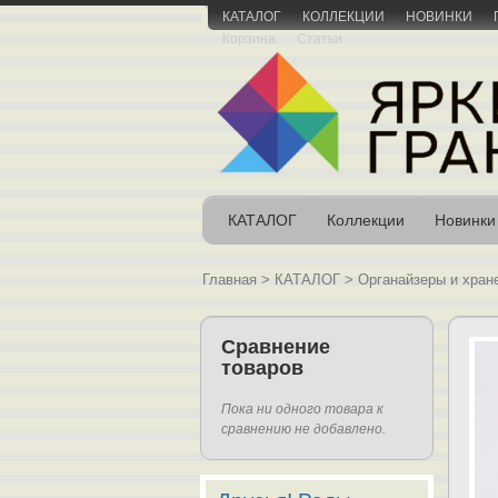
КАТАЛОГ
КОЛЛЕКЦИИ
НОВИНКИ
Корзина
Статьи
КАТАЛОГ
Коллекции
Новинки
Главная
>
КАТАЛОГ
>
Органайзеры и хран
Сравнение
товаров
Пока ни одного товара к
сравнению не добавлено.