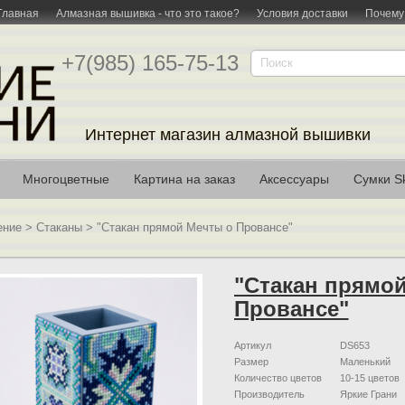
Главная
Алмазная вышивка - что это такое?
Условия доставки
Почему
+7(985) 165-75-13
Интернет магазин алмазной вышивки
Многоцветные
Картина на заказ
Аксессуары
Сумки Sk
ение
>
Стаканы
>
"Стакан прямой Мечты о Провансе"
"Стакан прямо
Провансе"
Артикул
DS653
Размер
Маленький
Количество цветов
10-15 цветов
Производитель
Яркие Грани