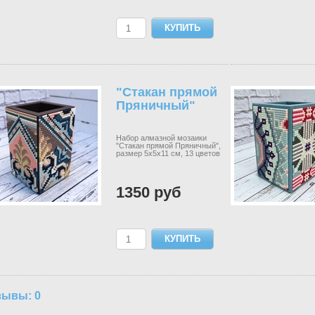
"Стакан прямой
Пряничный"
Набор алмазной мозаики
"Стакан прямой Пряничный",
размер 5х5х11 см, 13 цветов
1350 руб
зывы: 0